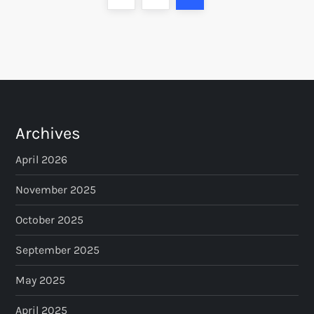
o
page
s
t
s
Archives
p
April 2026
a
November 2025
October 2025
g
September 2025
i
May 2025
n
April 2025