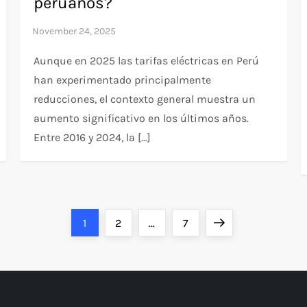
peruanos?
Aunque en 2025 las tarifas eléctricas en Perú
han experimentado principalmente
reducciones, el contexto general muestra un
aumento significativo en los últimos años.
Entre 2016 y 2024, la […]
Page
Page
Page
Next
1
2
…
7
page