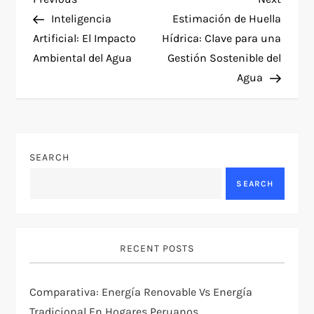
P
Post
Post
Inteligencia
Estimación de Huella
o
Artificial: El Impacto
Hídrica: Clave para una
Ambiental del Agua
Gestión Sostenible del
s
Agua
t
n
SEARCH
a
SEARCH
v
i
RECENT POSTS
g
Comparativa: Energía Renovable Vs Energía
a
Tradicional En Hogares Peruanos