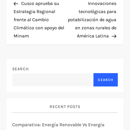
Post
Post
Cusco aprueba su
Innovaciones
o
Estrategia Regional
tecnológicas para
frente al Cambio
potabilización de agua
s
Climático con apoyo del
en zonas rurales de
t
Minam
América Latina
n
a
SEARCH
v
SEARCH
i
g
RECENT POSTS
a
Comparativa: Energía Renovable Vs Energía